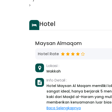
Hotel
Maysan Almaqom
Hotel Rate
Lokasi :
Makkah
Info Detail :
Hotel Maysan Al Maqam memiliki lo
sangat ideal, hanya berjarak 5 meni
kaki dari Masjid al-Haram yang muli
memberikan kenyamanan luar bias
para peziarah dan pengunjung. Kamar-kamar
Baca Selengkapnya