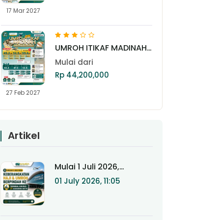
17 Mar 2027
UMROH ITIKAF MADINAH
27 FEBRUARI 2027 (LITE)
Mulai dari
Rp 44,200,000
27 Feb 2027
Artikel
Mulai 1 Juli 2026,
Keberangkatan Haji &
01 July 2026, 11:05
Umroh Berpindah ke
Terminal Khusus 2F
Bandara Soekarno-