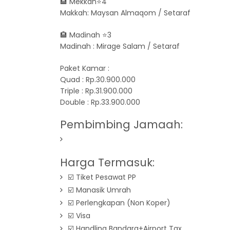
🏨 Mekkah⭐️4
Makkah: Maysan Almaqom / Setaraf
🏨 Madinah ⭐️3
Madinah : Mirage Salam / Setaraf
Paket Kamar :
Quad : Rp.30.900.000
Triple : Rp.31.900.000
Double : Rp.33.900.000
Pembimbing Jamaah:
Harga Termasuk:
☑️ Tiket Pesawat PP
☑️ Manasik Umrah
☑️ Perlengkapan (Non Koper)
☑️ Visa
☑️ Handling Bandara+Airport Tax