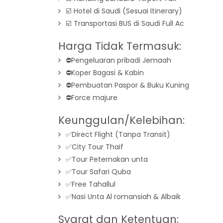
☑️ Hotel di Saudi (Sesuai Itinerary)
☑️ Transportasi BUS di Saudi Full Ac
Harga Tidak Termasuk:
⛔️Pengeluaran pribadi Jemaah
⛔️Koper Bagasi & Kabin
⛔️Pembuatan Paspor & Buku Kuning
⛔️Force majure
Keunggulan/Kelebihan:
✅Direct Flight (Tanpa Transit)
✅City Tour Thaif
✅Tour Peternakan unta
✅Tour Safari Quba
✅Free Tahallul
✅Nasi Unta Al romansiah & Albaik
Syarat dan Ketentuan: